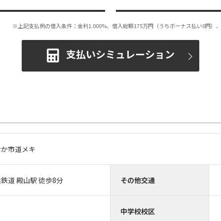
※上記支払例の借入条件：金利1.000%、借入総額
175
万円（うちボーナス払い0円）、
支払いシミュレーション
なか市道メキ
鉄道 殿山駅 徒歩8分
その他交通
中学校校区