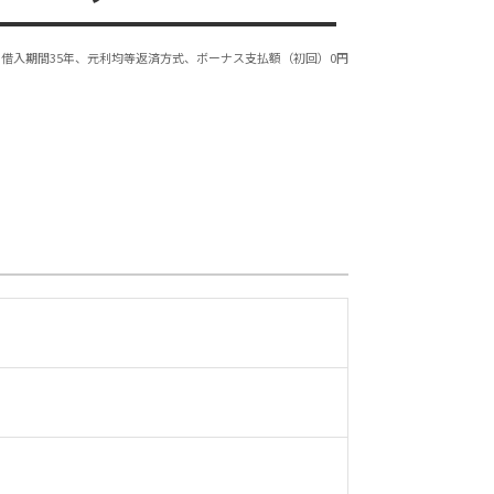
借入期間35年、元利均等返済方式、ボーナス支払額（初回）0円