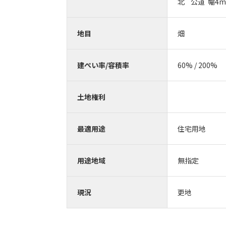
北 公道 
地目
畑
建ぺい率/容積率
60% / 200%
土地権利
最適用途
住宅用地
用途地域
無指定
現況
更地