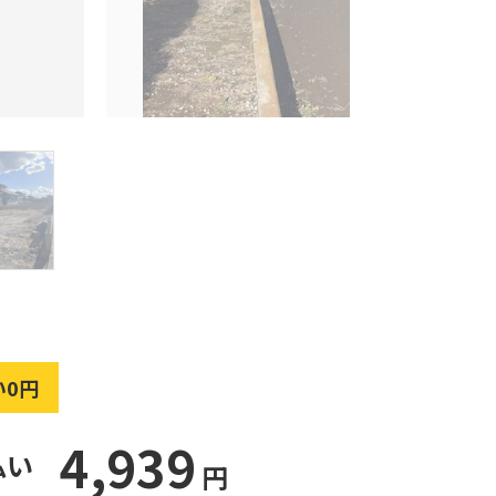
い0円
4,939
払い
円
）