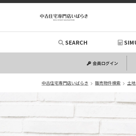
SEARCH
SIM
中古マンション
中古一戸建て
新築一戸建て
土地
リノベー
シミュ
会員ログイン
中古住宅専門店いばらき
販売物件検索
土地