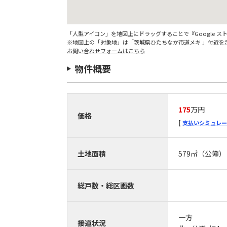
「人型アイコン」を地図上にドラッグすることで『Google 
※地図上の「対象地」は「茨城県ひたちなか市道メキ 」付近を
お問い合わせフォームはこちら
物件概要
175
万円
価格
支払いシミュレー
土地面積
579㎡（公簿）
総戸数・総区画数
一方
接道状況