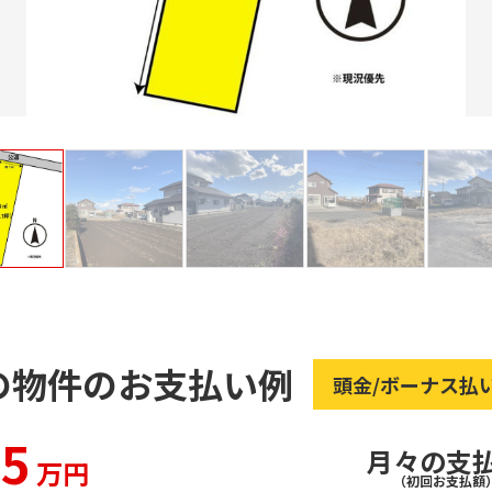
の物件のお支払い例
頭金/ボーナス払
75
月々の支
万円
（初回お支払額