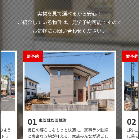
実物を見て選べるから安心！
ご紹介している物件は、見学予約可能ですので
お気軽にお問い合わせください。
要予約
要予約
01
02
東茨城郡茨城町
のよう
毎日の暮らしをもっと快適に。家事ラク動線
1階に
ントリ
と豊富な収納が叶える、家族みんなが過ごし
に暮ら