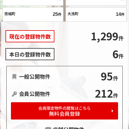
茨城町
大洗町
25
件
14
件
1,299
現在の登録物件数
件
6
本日の登録物件数
件
95
一般公開物件
件
212
会員公開物件
件
会員限定物件の閲覧はこちら
無料会員登録