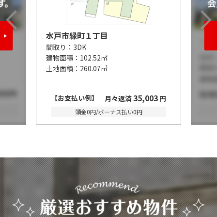
水戸市緑町１丁目
間取り：
3DK
建物面積：
102.52㎡
土地面積：
260.07㎡
35,003
【お支払い例】
月々返済
円
頭金0円/ボーナス払い0円