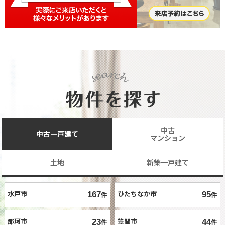
中古

中古一戸建て
マンション
土地
新築一戸建て
水戸市
ひたちなか市
167
件
95
件
那珂市
笠間市
23
件
44
件