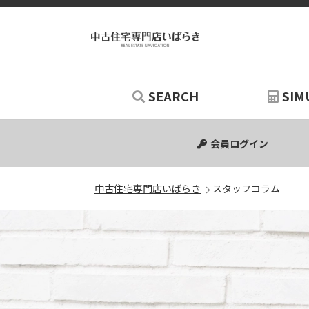
SEARCH
SIM
中古マンション
中古一戸建て
新築一戸建て
土地
リノベー
シミュ
会員ログイン
中古住宅専門店いばらき
スタッフコラム