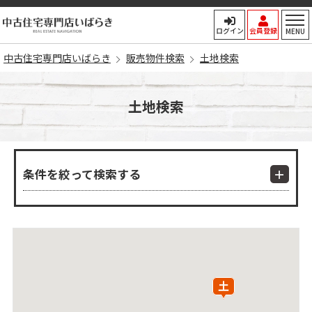
中古住宅専門店いばらき
ログイン
会員登録
MENU
中古住宅専門店いばらき
販売物件検索
土地検索
土地検索
条件を絞って検索する