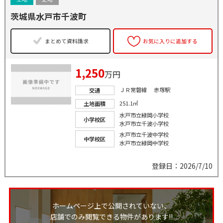
茨城県水戸市千波町
まとめて資料請求
お気に入りに追加する
1,250
万円
ＪＲ常磐線 赤塚駅
交通
251.1㎡
土地面積
水戸市立緑岡小学校
小学校区
水戸市立千波小学校
水戸市立千波中学校
中学校区
水戸市立緑岡中学校
登録日：2026/7/10
ホームページ上で公開されていない、
店舗でのみ閲覧できる物件があります!!