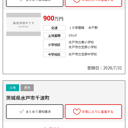
900
万円
ＪＲ常磐線 水戸駅
交通
391㎡
土地面積
水戸市立寿小学校
小学校区
水戸市立笠原小学校
水戸市立笠原中学校
中学校区
登録日：2026/7/31
土地
更地
茨城県水戸市千波町
まとめて資料請求
お気に入りに追加する