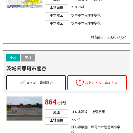
210.99㎡
土地面積
水戸市立内原小学校
小学校区
水戸市立内原中学校
中学校区
登録日：2026/7/24
土地
更地
茨城県那珂市菅谷
まとめて資料請求
お気に入りに追加する
864
万円
ＪＲ水郡線 上菅谷駅
交通
222㎡
土地面積
ばら野学園 那珂市立菅谷西小学
校