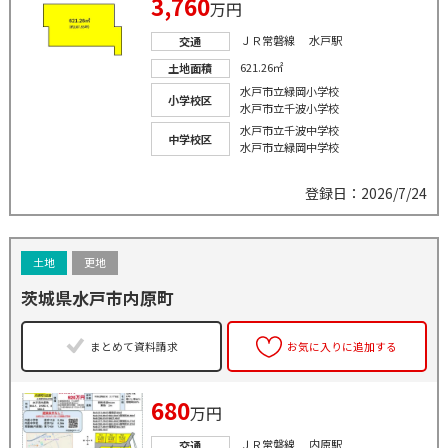
3,760
万円
ＪＲ常磐線 水戸駅
交通
621.26㎡
土地面積
水戸市立緑岡小学校
小学校区
水戸市立千波小学校
水戸市立千波中学校
中学校区
水戸市立緑岡中学校
登録日：2026/7/24
土地
更地
茨城県水戸市内原町
まとめて資料請求
お気に入りに追加する
680
万円
ＪＲ常磐線 内原駅
交通