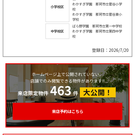
わかすぎ学園 那珂市立菅谷小学
小学校区
校
わかすぎ学園 那珂市立菅谷東小
学校
ばら野学園 那珂市立第一中学校
中学校区
わかすぎ学園 那珂市立第四中学
校
登録日：2026/7/20
ホームページ上で公開されていない、
店舗でのみ閲覧できる物件があります!!
463
大公開！
来店限定物件
件
来店予約はこちら