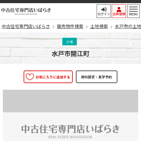
中古住宅専門店いばらき
ログイン
会員登録
MENU
中古住宅専門店いばらき
販売物件検索
土地検索
水戸市の土
土地
水戸市開江町
お気に入りに追加する