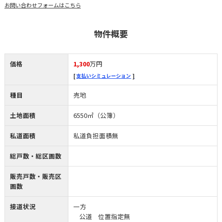
お問い合わせフォームはこちら
物件概要
価格
1,300
万円
支払いシミュレーション
種目
売地
土地面積
6550㎡（公簿）
私道面積
私道負担面積無
総戸数・総区画数
販売戸数・販売区
画数
接道状況
一方
公道 位置指定無