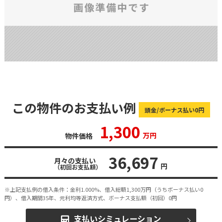
この物件のお支払い例
頭金/ボーナス払い0円
1,300
万円
物件価格
36,697
月々の支払い
円
（初回お支払額）
※上記支払例の借入条件：金利1.000%、借入総額
1,300
万円（うちボーナス払い0
円）、借入期間35年、元利均等返済方式、ボーナス支払額（初回）0円
支払いシミュレーション