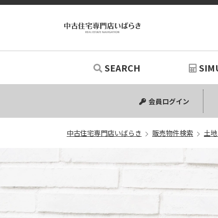
SEARCH
SIM
中古マンション
中古一戸建て
新築一戸建て
土地
リノベー
シミュ
会員ログイン
中古住宅専門店いばらき
販売物件検索
土地