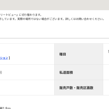
ストリートビュー』に切り替わります。
示しています。実際の場所ではない場合がございます。詳しくはお問い合わせください。
種目
ション
簿）
私道面積
販売戸数・販売区画数
m 幅1.8m