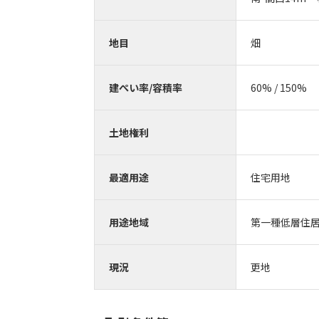
地目
畑
建ぺい率/容積率
60% / 150%
土地権利
最適用途
住宅用地
用途地域
第一種低層住
現況
更地