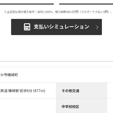
※上記支払例の借入条件：金利1.000%、借入総額
484.8
万円（うちボーナス払い0円）、
支払いシミュレーション
なか市磯崎町
道 磯崎駅 徒歩6分 (477m)
その他交通
中学校校区