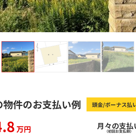
の物件のお支払い例
頭金/ボーナス払
.8
月々の支払
万円
（初回お支払額）