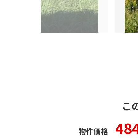
こ
484
物件価格