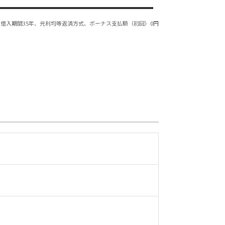
借入期間35年、元利均等返済方式、ボーナス支払額（初回）0円