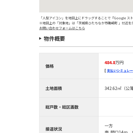
「人型アイコン」を地図上にドラッグすることで『Google 
※地図上の「対象地」は「茨城県ひたちなか市磯崎町 」付近を
お問い合わせフォームはこちら
物件概要
484.8
万円
価格
支払いシミュレー
土地面積
342.62㎡（公
総戸数・総区画数
一方
接道状況
南 間口14