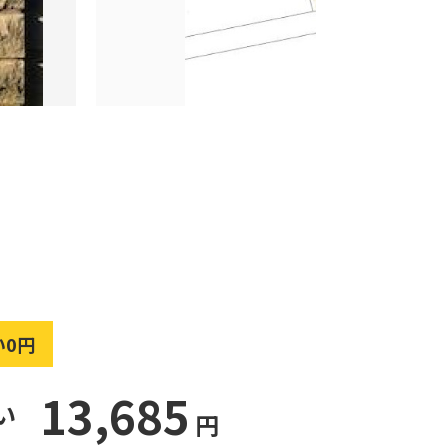
い0円
13,685
い
円