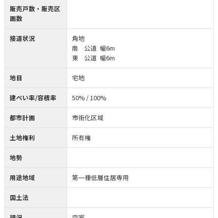
販売戸数・販売区
画数
接道状況
角地
南 公道 幅6m
東 公道 幅6m
地目
宅地
建ぺい率/容積率
50% / 100%
都市計画
市街化区域
土地権利
所有権
地勢
用途地域
第一種低層住居専用
国土法
現況
空家