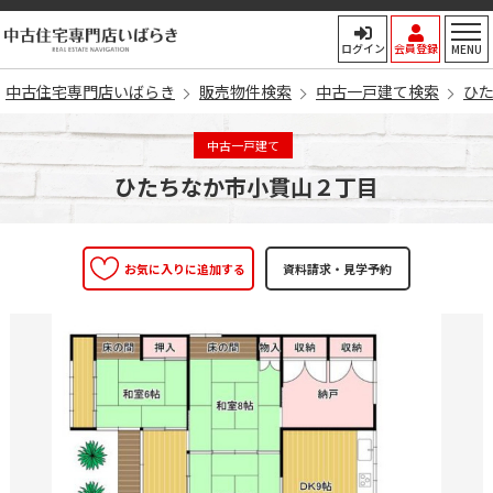
中古住宅専門店いばらき
ログイン
会員登録
MENU
中古住宅専門店いばらき
販売物件検索
中古一戸建て検索
ひ
中古一戸建て
ひたちなか市小貫山２丁目
お気に入りに追加する