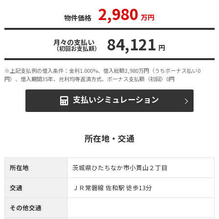
2,980
万円
物件価格
84,121
月々の支払い
円
（初回お支払額）
※上記支払例の借入条件：金利1.000%、借入総額
2,980
万円（うちボーナス払い0
円）、借入期間35年、元利均等返済方式、ボーナス支払額（初回）0円
支払いシミュレーション
所在地・交通
所在地
茨城県ひたちなか市小貫山２丁目
交通
ＪＲ常磐線 佐和駅 徒歩13分
その他交通