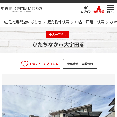
中古住宅専門店いばらき
ログイン
会員登録
MENU
中古住宅専門店いばらき
販売物件検索
中古一戸建て検索
ひ
中古一戸建て
ひたちなか市大字田彦
お気に入りに追加する