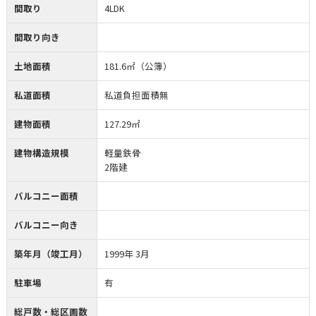
間取り
4LDK
間取り向き
土地面積
181.6㎡（公簿）
私道面積
私道負担面積無
建物面積
127.29㎡
建物構造規模
軽量鉄骨
2階建
バルコニー面積
バルコニー向き
築年月（竣工月）
1999年 3月
駐車場
有
総戸数・総区画数