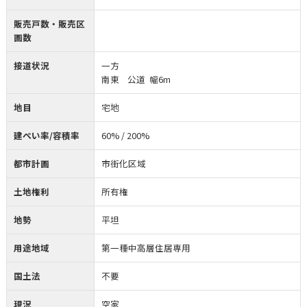
販売戸数・販売区
画数
接道状況
一方
南東 公道 幅6m
地目
宅地
建ぺい率/容積率
60% / 200%
都市計画
市街化区域
土地権利
所有権
地勢
平坦
用途地域
第一種中高層住居専用
国土法
不要
現況
空家