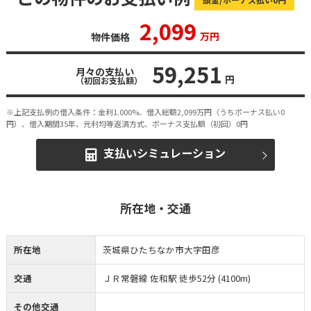
2,099
万円
物件価格
59,251
月々の支払い
円
（初回お支払額）
※上記支払例の借入条件：金利1.000%、借入総額
2,099
万円（うちボーナス払い0
円）、借入期間35年、元利均等返済方式、ボーナス支払額（初回）0円
支払いシミュレーション
所在地・交通
所在地
茨城県ひたちなか市大字田彦
交通
ＪＲ常磐線 佐和駅 徒歩52分 (4100m)
その他交通