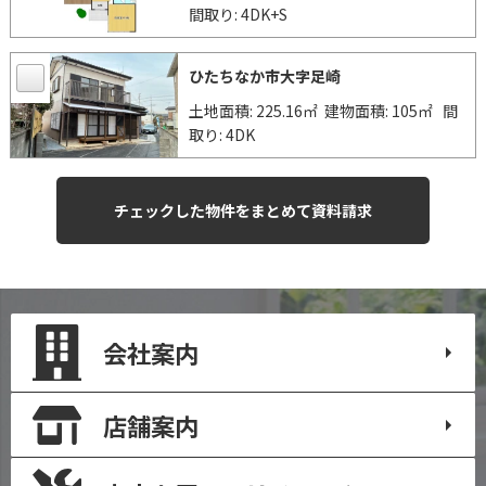
間取り: 4DK+S
ひたちなか市大字足崎
土地面積: 225.16㎡
建物面積: 105㎡
間
取り: 4DK
会社案内
店舗案内