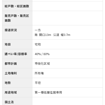
総戸数・総区画数
販売戸数・販売区
画数
接道状況
一方
南 間口13m 公道 幅3.7m
地目
宅地
建ぺい率/容積率
40% / 80%
都市計画
市街化区域
土地権利
所有権
地勢
平坦
用途地域
第一種低層住居専用
国土法