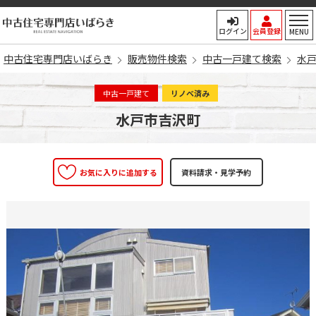
中古住宅専門店いばらき
ログイン
会員登録
MENU
中古住宅専門店いばらき
販売物件検索
中古一戸建て検索
水
中古一戸建て
リノベ済み
水戸市吉沢町
お気に入りに追加する