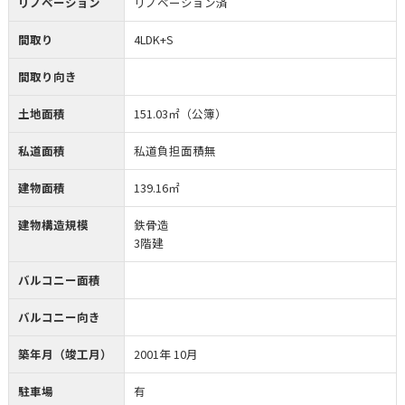
リノベーション
リノベーション済
間取り
4LDK+S
間取り向き
土地面積
151.03㎡（公簿）
私道面積
私道負担面積無
建物面積
139.16㎡
建物構造規模
鉄骨造
3階建
バルコニー面積
バルコニー向き
築年月（竣工月）
2001年 10月
駐車場
有