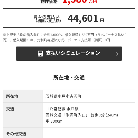
万円
物件価格
44,601
月々の支払い
円
（初回お支払額）
※上記支払例の借入条件：金利1.000%、借入総額
1,580
万円（うちボーナス払い0
円）、借入期間35年、元利均等返済方式、ボーナス支払額（初回）0円
支払いシミュレーション
所在地・交通
所在地
茨城県水戸市吉沢町
交通
ＪＲ常磐線 水戸駅
茨城交通「米沢町入口」 徒歩3分 (240m)
車 3900m
その他交通