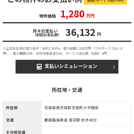
1,280
万円
物件価格
36,132
月々の支払い
円
（初回お支払額）
※上記支払例の借入条件：金利1.000%、借入総額
1,280
万円（うちボーナス払い0
円）、借入期間35年、元利均等返済方式、ボーナス支払額（初回）0円
支払いシミュレーション
所在地・交通
所在地
茨城県東茨城郡茨城町大字網掛
交通
鹿島臨海鉄道 涸沼駅 徒歩48分
その他交通