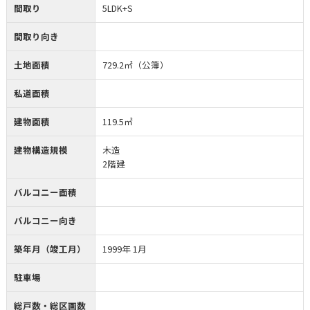
間取り
5LDK+S
間取り向き
土地面積
729.2㎡（公簿）
私道面積
建物面積
119.5㎡
建物構造規模
木造
2階建
バルコニー面積
バルコニー向き
築年月（竣工月）
1999年 1月
駐車場
総戸数・総区画数