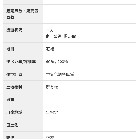
販売戸数・販売区
画数
接道状況
一方
南 公道 幅2.4m
地目
宅地
建ぺい率/容積率
60% / 200%
都市計画
市街化調整区域
土地権利
所有権
地勢
用途地域
無指定
国土法
現況
空家