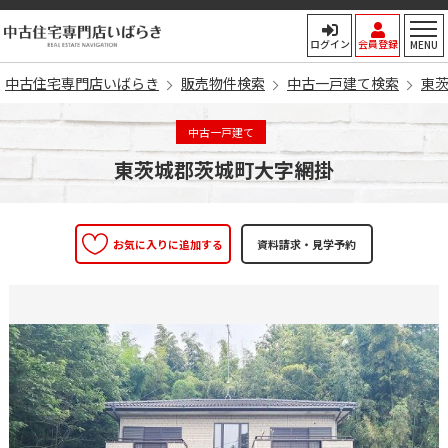
中古住宅専門店いばらき
ログイン
会員登録
MENU
中古住宅専門店いばらき
販売物件検索
中古一戸建て検索
東
中古一戸建て
東茨城郡茨城町大字網掛
お気に入りに追加する