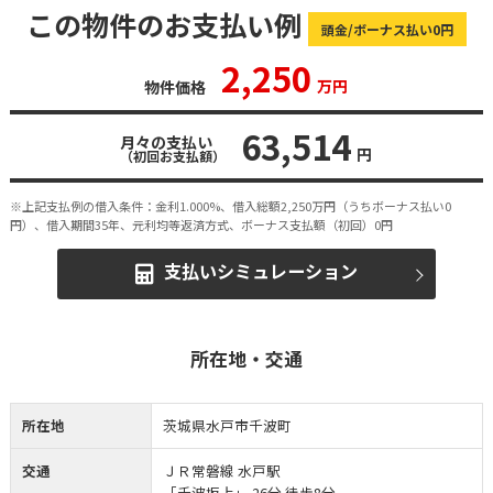
この物件のお支払い例
頭金/ボーナス払い0円
2,250
万円
物件価格
63,514
月々の支払い
円
（初回お支払額）
※上記支払例の借入条件：金利1.000%、借入総額
2,250
万円（うちボーナス払い0
円）、借入期間35年、元利均等返済方式、ボーナス支払額（初回）0円
支払いシミュレーション
所在地・交通
所在地
茨城県水戸市千波町
交通
ＪＲ常磐線 水戸駅
「千波坂上」 26分 徒歩8分