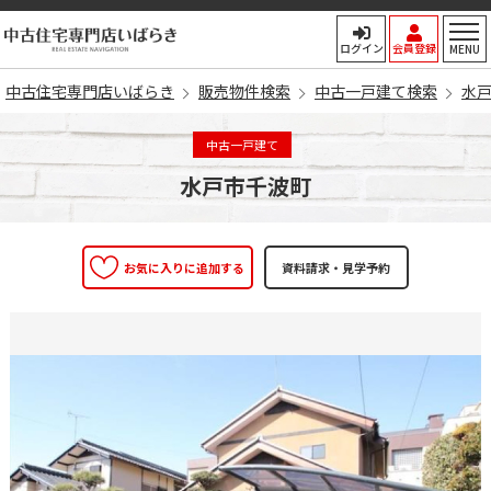
中古住宅専門店いばらき
ログイン
会員登録
MENU
中古住宅専門店いばらき
販売物件検索
中古一戸建て検索
水
中古一戸建て
水戸市千波町
お気に入りに追加する