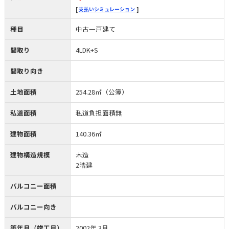
支払いシミュレーション
種目
中古一戸建て
間取り
4LDK+S
間取り向き
土地面積
254.28㎡（公簿）
私道面積
私道負担面積無
建物面積
140.36㎡
建物構造規模
木造
2階建
バルコニー面積
バルコニー向き
築年月（竣工月）
2002年 3月