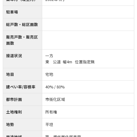
駐車場
総戸数・総区画数
販売戸数・販売区
画数
接道状況
一方
東 公道 幅4m 位置指定無
地目
宅地
建ぺい率/容積率
40% / 80%
都市計画
市街化区域
土地権利
所有権
地勢
平坦
用途地域
第一種低層住居専用