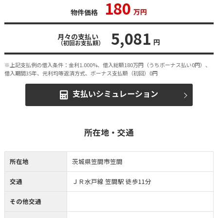
180
万円
物件価格
5,081
月々の支払い
円
（初回お支払額）
※上記支払例の借入条件：金利1.000%、借入総額
180
万円（うちボーナス払い0円）、
借入期間35年、元利均等返済方式、ボーナス支払額（初回）0円
支払いシミュレーション
所在地・交通
所在地
茨城県笠間市笠間
交通
ＪＲ水戸線 笠間駅 徒歩11分
その他交通