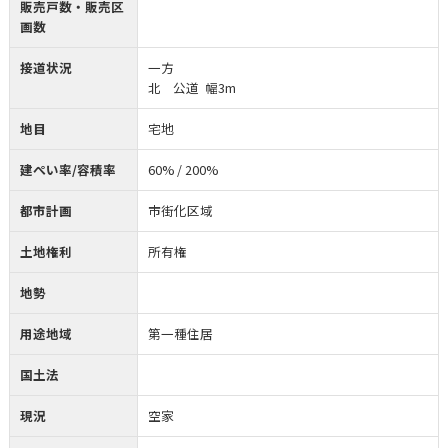
販売戸数・販売区
画数
接道状況
一方
北 公道 幅3m
地目
宅地
建ぺい率/容積率
60% / 200%
都市計画
市街化区域
土地権利
所有権
地勢
用途地域
第一種住居
国土法
現況
空家