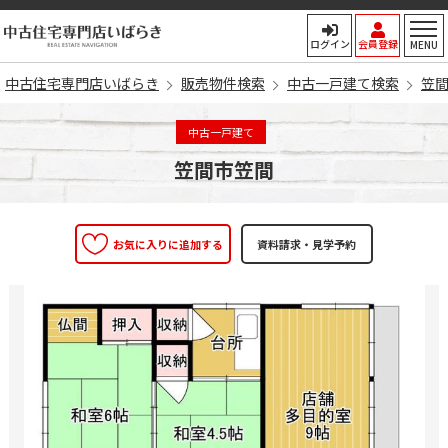
中古住宅専門店いばらき
ログイン
会員登録
MENU
中古住宅専門店いばらき
販売物件検索
中古一戸建て検索
笠
中古一戸建て
笠間市笠間
お気に入りに追加する