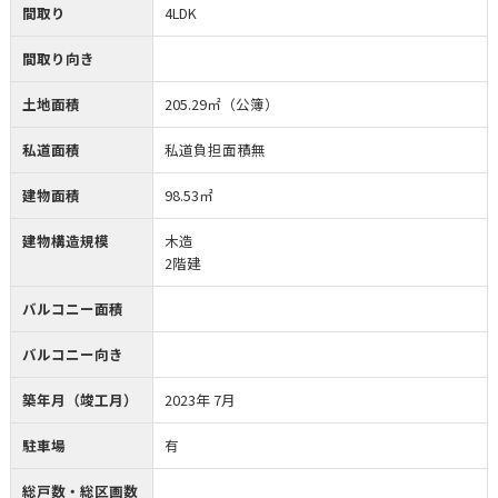
間取り
4LDK
間取り向き
土地面積
205.29㎡（公簿）
私道面積
私道負担面積無
建物面積
98.53㎡
建物構造規模
木造
2階建
バルコニー面積
バルコニー向き
築年月（竣工月）
2023年 7月
駐車場
有
総戸数・総区画数