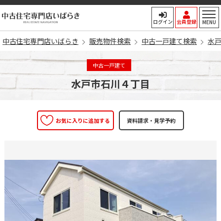
中古住宅専門店いばらき
ログイン
会員登録
MENU
中古住宅専門店いばらき
販売物件検索
中古一戸建て検索
水
中古一戸建て
水戸市石川４丁目
お気に入りに追加する