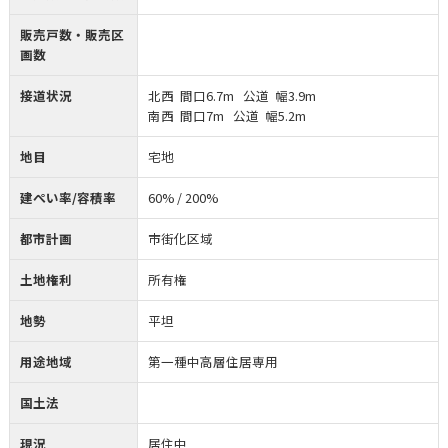
販売戸数・販売区
画数
接道状況
北西 間口6.7m 公道 幅3.9m
南西 間口7m 公道 幅5.2m
地目
宅地
建ぺい率/容積率
60% / 200%
都市計画
市街化区域
土地権利
所有権
地勢
平坦
用途地域
第一種中高層住居専用
国土法
現況
居住中