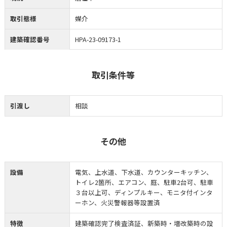
取引態様
媒介
建築確認番号
HPA-23-09173-1
取引条件等
引渡し
相談
その他
設備
電気、上水道、下水道、カウンターキッチン、
トイレ2箇所、エアコン、庭、駐車2台可、駐車
３台以上可、ディンプルキー、モニタ付インタ
ーホン、火災警報器等設置済
特徴
建築確認完了検査済証、新築時・増改築時の設