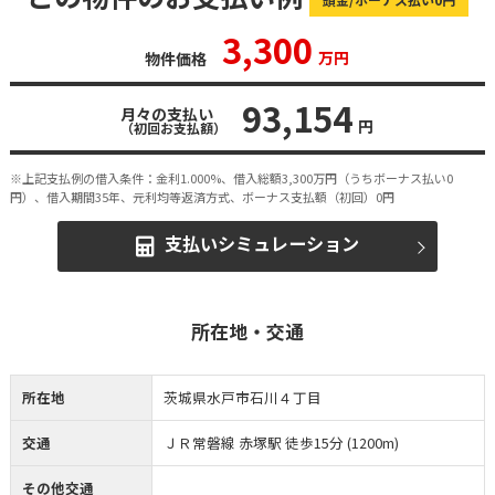
3,300
万円
物件価格
93,154
月々の支払い
円
（初回お支払額）
※上記支払例の借入条件：金利1.000%、借入総額
3,300
万円（うちボーナス払い0
円）、借入期間35年、元利均等返済方式、ボーナス支払額（初回）0円
支払いシミュレーション
所在地・交通
所在地
茨城県水戸市石川４丁目
交通
ＪＲ常磐線 赤塚駅 徒歩15分 (1200m)
その他交通