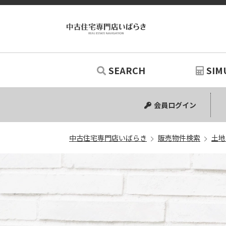
SEARCH
SIM
中古マンション
中古一戸建て
新築一戸建て
土地
リノベー
シミュ
会員ログイン
中古住宅専門店いばらき
販売物件検索
土地