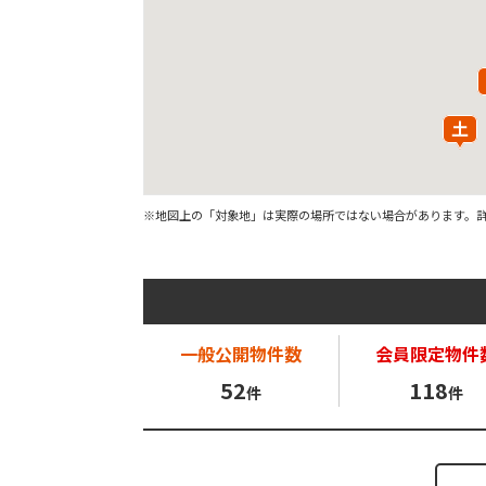
※地図上の「対象地」は実際の場所ではない場合があります。
一般公開
物件数
会員限定
物件
52
118
件
件