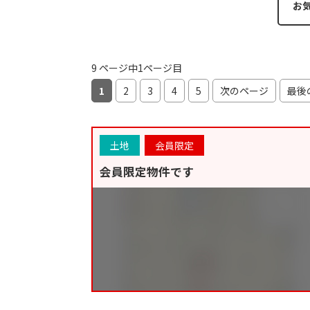
お
9 ページ中1ページ目
1
2
3
4
5
次のページ
最後
土地
会員限定
会員限定物件です