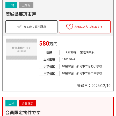
土地
上物有
茨城県那珂市戸
まとめて資料請求
お気に入りに追加する
580
万円
ＪＲ水郡線 常陸鴻巣駅
交通
1105.92㎡
土地面積
緑桜学園 那珂市立芳野小学校
小学校区
緑桜学園 那珂市立第三中学校
中学校区
登録日：2025/12/10
土地
会員限定
会員限定物件です