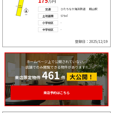
175
万円
ひたちなか海浜鉄道 殿山駅
交通
579㎡
土地面積
-
小学校区
-
中学校区
登録日：2025/12/19
ホームページ上で公開されていない、
店舗でのみ閲覧できる物件があります!!
461
大公開！
来店限定物件
件
来店予約はこちら