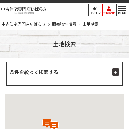
中古住宅専門店いばらき
ログイン
会員登録
MENU
中古住宅専門店いばらき
販売物件検索
土地検索
土地検索
条件を絞って検索する