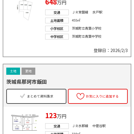
648
万円
ＪＲ常磐線 水戸駅
交通
455㎡
土地面積
茨城町立青葉小学校
小学校区
茨城町立青葉中学校
中学校区
登録日：2026/2/3
土地
更地
茨城県那珂市飯田
まとめて資料請求
お気に入りに追加する
123
万円
ＪＲ水郡線 中菅谷駅
交通
339㎡
土地面積