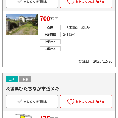
まとめて資料請求
お気に入りに追加する
700
万円
ＪＲ常磐線 勝田駅
交通
244.62㎡
土地面積
-
小学校区
-
中学校区
登録日：2025/12/26
土地
更地
茨城県ひたちなか市道メキ
まとめて資料請求
お気に入りに追加する