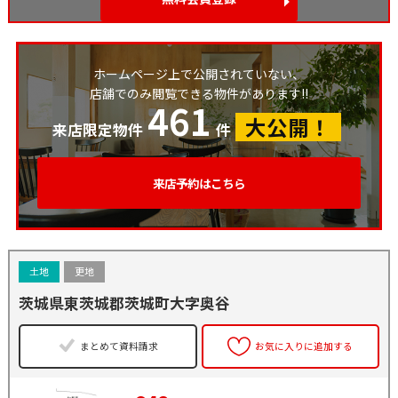
ホームページ上で公開されていない、
店舗でのみ閲覧できる物件があります!!
461
大公開！
来店限定物件
件
来店予約はこちら
土地
更地
茨城県東茨城郡茨城町大字奥谷
まとめて資料請求
お気に入りに追加する