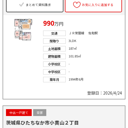
まとめて資料請求
お気に入りに追加する
990
万円
ＪＲ常磐線 佐和駅
交通
3LDK
間取り
187㎡
土地面積
101.85㎡
建物面積
-
小学校区
-
中学校区
1994年6月
築年月
登録日：2026/4/24
中古一戸建て
空家
茨城県ひたちなか市小貫山２丁目