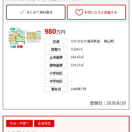
まとめて資料請求
お気に入りに追加する
980
万円
ひたちなか海浜鉄道 殿山駅
交通
7LDK+S
間取り
264.47㎡
土地面積
179.27㎡
建物面積
-
小学校区
-
中学校区
1988年7月
築年月
登録日：2026/6/10
中古一戸建て
会員限定