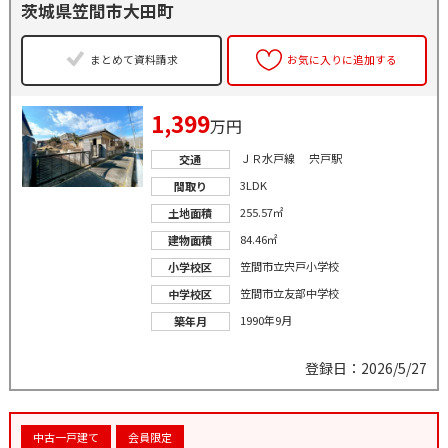
茨城県笠間市大田町
まとめて資料請求
お気に入りに追加する
1,399
万円
ＪＲ水戸線 宍戸駅
交通
3LDK
間取り
255.57㎡
土地面積
84.46㎡
建物面積
笠間市立宍戸小学校
小学校区
笠間市立友部中学校
中学校区
1990年9月
築年月
登録日：2026/5/27
中古一戸建て
会員限定