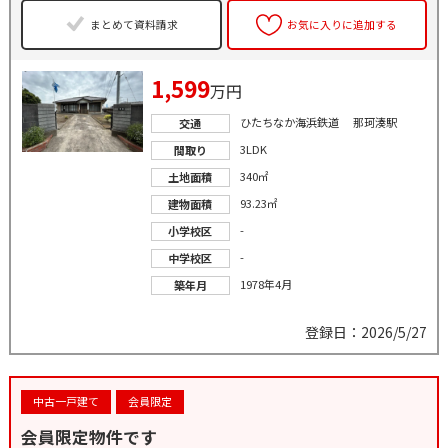
まとめて資料請求
お気に入りに追加する
1,599
万円
ひたちなか海浜鉄道 那珂湊駅
交通
3LDK
間取り
340㎡
土地面積
93.23㎡
建物面積
-
小学校区
-
中学校区
1978年4月
築年月
登録日：2026/5/27
中古一戸建て
会員限定
会員限定物件です