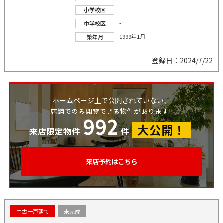
-
小学校区
-
中学校区
1999年1月
築年月
登録日：2024/7/22
ホームページ上で公開されていない、
店舗でのみ閲覧できる物件があります!!
992
大公開！
来店限定物件
件
来店予約はこちら
中古一戸建て
未完成