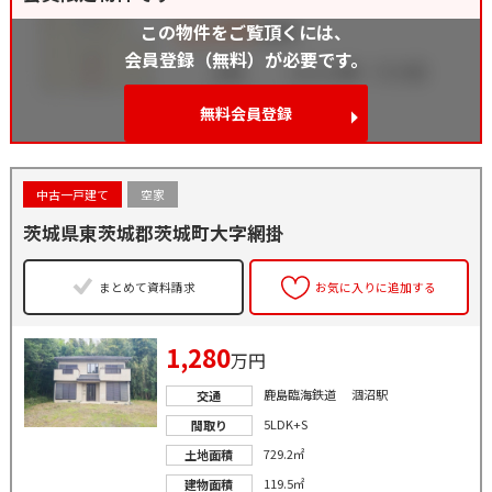
この物件をご覧頂くには、
会員登録（無料）が必要です。
無料会員登録
中古一戸建て
空家
茨城県東茨城郡茨城町大字網掛
まとめて資料請求
お気に入りに追加する
1,280
万円
鹿島臨海鉄道 涸沼駅
交通
5LDK+S
間取り
729.2㎡
土地面積
119.5㎡
建物面積