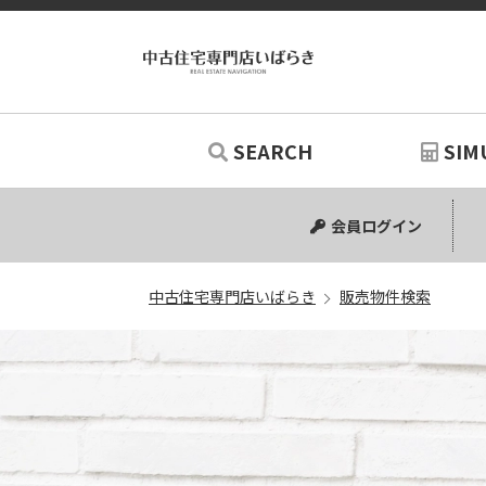
SEARCH
SIM
中古マンション
中古一戸建て
新築一戸建て
土地
リノベー
シミュ
会員ログイン
中古住宅専門店いばらき
販売物件検索