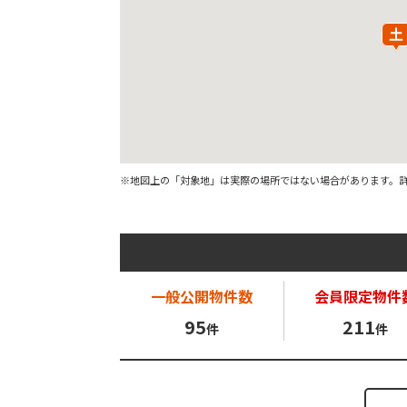
※地図上の「対象地」は実際の場所ではない場合があります。
一般公開
物件数
会員限定
物件
95
211
件
件