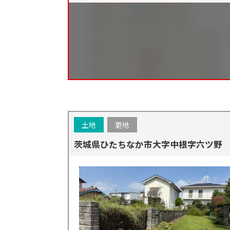
土地
更地
茨城県ひたちなか市大字中根字六ツ野