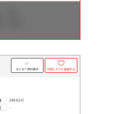
件
まとめて資料請求
お気に入りに追加する
244.62㎡
積
-
区