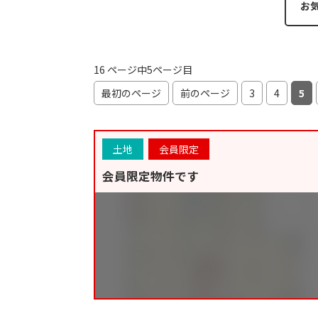
お
16 ページ中5ページ目
最初のページ
前のページ
3
4
5
土地
会員限定
会員限定物件です