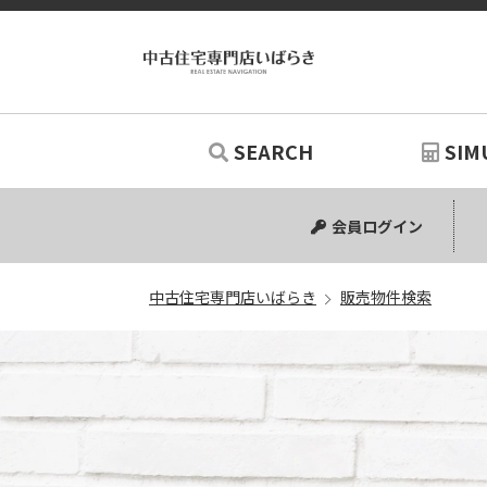
SEARCH
SIM
中古マンション
中古一戸建て
新築一戸建て
土地
リノベー
シミュ
会員ログイン
中古住宅専門店いばらき
販売物件検索