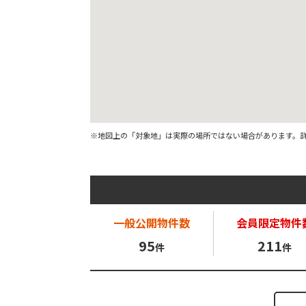
※地図上の「対象地」は実際の場所ではない場合があります。
一般公開
物件数
会員限定
物件
95
211
件
件