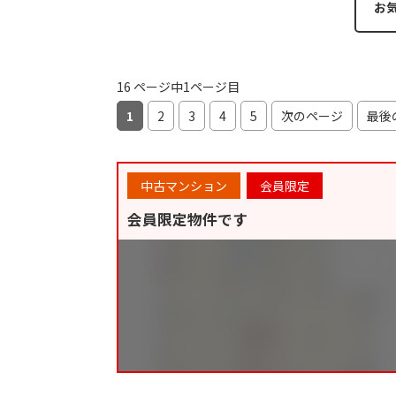
お
16 ページ中1ページ目
1
2
3
4
5
次のページ
最後
中古マンション
会員限定
会員限定物件です