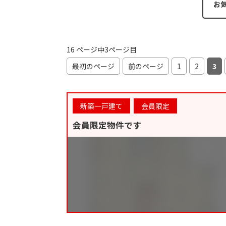
お
16 ページ中3ページ目
最初のページ
前のページ
1
2
3
新築一戸建て
会員限定
会員限定物件です