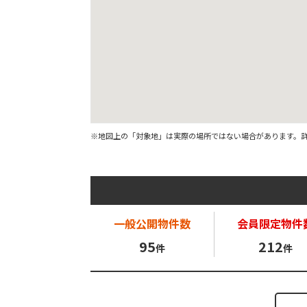
※地図上の「対象地」は実際の場所ではない場合があります。
一般公開
物件数
会員限定
物件
95
212
件
件