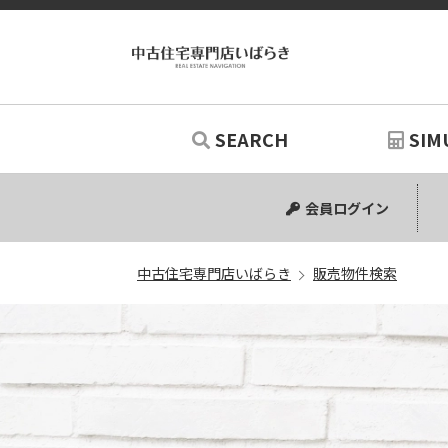
SEARCH
SIM
中古マンション
中古一戸建て
新築一戸建て
土地
リノベー
シミュ
会員ログイン
中古住宅専門店いばらき
販売物件検索